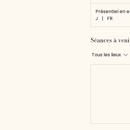
euros
Présentiel en e
J
|
FR
Séances à veni
Tous les lieux