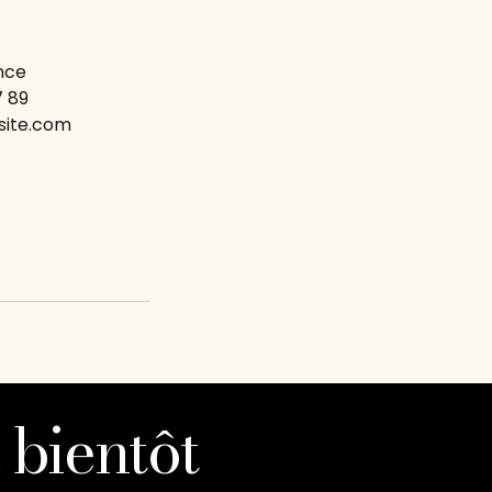
nce
7 89
site.com
 bientôt