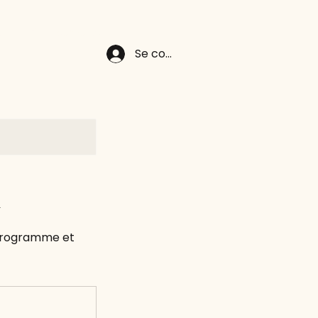
on
Financements
Se connecter
n
 programme et